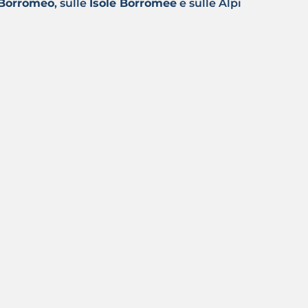
 Borromeo
, sulle
Isole Borromee
e sulle Alpi