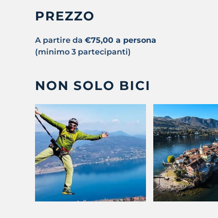
PREZZO
A partire da
€75,00 a persona
(minimo 3 partecipanti)
NON SOLO BICI
VISITA 
VIA FERRATA
IN
ISOL
LA
BORRO
Raggiungi
panorami
di
Esplora Isol
spettacolari in
o!
Isola Madre
totale sicurezza!
Pescato