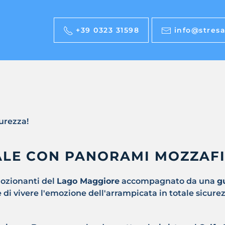
+39 0323 31598
info@stresa
urezza!
ALE CON PANORAMI MOZZAF
mozionanti del
Lago Maggiore
accompagnato da una
g
tte di vivere l'emozione dell'arrampicata in totale sic