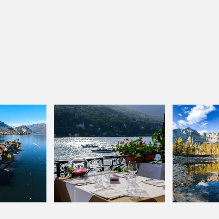
CENA
ALLE
SULL'ISOLA
E
TR
BELLA
MEE
Scopri 
Una cena esclusiva
pano
a Bella,
in una delle location
Lago
 e Isola
più romantiche del
ri.
Lago Maggiore.