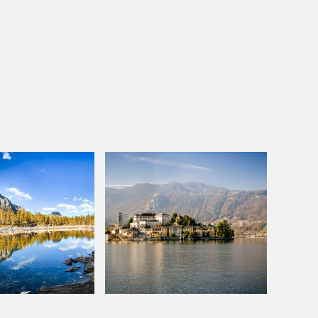
EKKING
VESPA TOUR
i sentieri più
Esplora il Lago
ramici del
Maggiore in sella a
 Maggiore.
un'icona italiana.