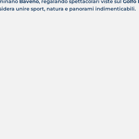
dominano
Baveno
, regalando spettacolari viste sul
Golfo
sidera unire sport, natura e panorami indimenticabili.